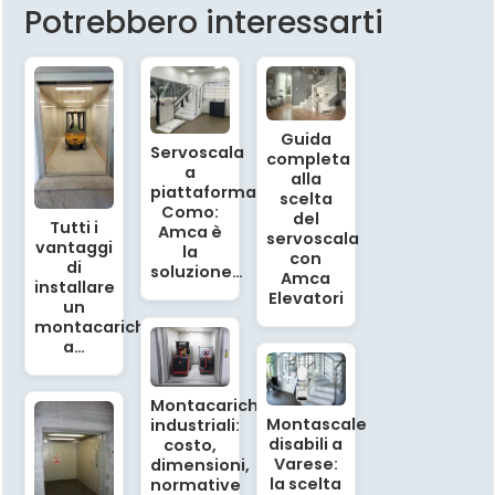
Potrebbero interessarti
Guida
Servoscala
completa
a
alla
piattaforma
scelta
Como:
del
Tutti i
Amca è
servoscala
vantaggi
la
con
di
soluzione…
Amca
installare
Elevatori
un
montacarichi
a…
Montacarichi
Montascale
industriali:
disabili a
costo,
Varese:
dimensioni,
la scelta
normative