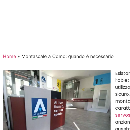
Novembre 20, 2021
Home
»
Montascale a Como: quando è necessario
Esisto
l’obie
utiliz
sicuro
montav
caratt
servo
anzian
questo