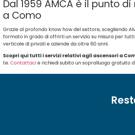
Dal 1959 AMCA è il punto di r
a Como
Grazie al profondo know how del settore, scegliendo AMC
formato in grado di offrirti un servizio su misura per tu
verticale di privati e aziende da oltre 60 anni.
Scopri qui tutti i servizi relativi agli ascensori a C
te.
Contattaci
e richiedi subito un sopralluogo gratuito dei
Rest