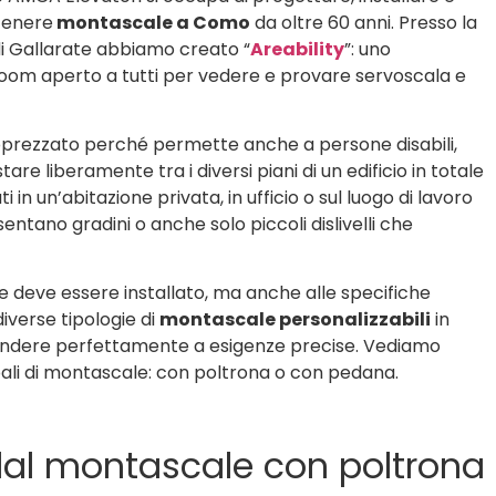
enere
montascale a Como
da oltre 60 anni. Presso la
i Gallarate abbiamo creato “
Areability
”: uno
om aperto a tutti per vedere e provare servoscala e
pprezzato perché permette anche a persone disabili,
re liberamente tra i diversi piani di un edificio in totale
 in un’abitazione privata, in ufficio o sul luogo di lavoro
sentano gradini o anche solo piccoli dislivelli che
ve deve essere installato, ma anche alle specifiche
diverse tipologie di
montascale personalizzabili
in
pondere perfettamente a esigenze precise. Vediamo
cipali di montascale: con poltrona o con pedana.
dal montascale con poltrona