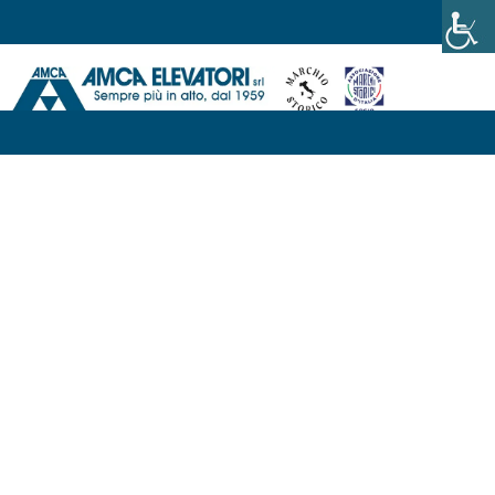
News
Preventivo per la
Manutenzione
dell’Ascensore: La Guida
Completa
Agosto 28, 2025