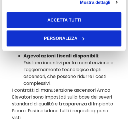
tempi rapidi per ridurre al minimo i disagi.
Mostra dettagli
Reperibilità del servizio di assistenza
:
È importante verificare se l’azienda offre
ACCETTA TUTTI
supporto 24/7 in caso di emergenza.
Durata del contratto e possibilità di
recesso
: Il contratto deve essere chiaro
PERSONALIZZA
sulle condizioni di rinnovo o cessazione
del servizio.
Agevolazioni fiscali disponibili
:
Esistono incentivi per la manutenzione e
l’aggiornamento tecnologico degli
ascensori, che possono ridurre i costi
complessivi.
I contratti di manutenzione ascensori Amca
Elevatori sono impostati sulla base dei severi
standard di qualità e trasparenza di Impianto
Sicuro. Essi includono tutti i requisiti appena
visti.