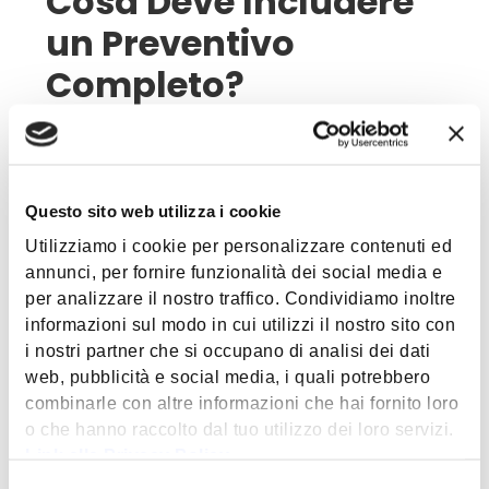
Cosa Deve Includere
un Preventivo
Completo?
Un buon preventivo per la manutenzione
dell’ascensore deve essere trasparente e
contenere:
Questo sito web utilizza i cookie
Descrizione dettagliata dei servizi
Utilizziamo i cookie per personalizzare contenuti ed
inclusi
: Controlli ordinari, manutenzione
annunci, per fornire funzionalità dei social media e
preventiva, eventuali aggiornamenti
per analizzare il nostro traffico. Condividiamo inoltre
tecnologici.
informazioni sul modo in cui utilizzi il nostro sito con
Costo delle riparazioni straordinarie
:
i nostri partner che si occupano di analisi dei dati
Devono essere chiaramente indicate
web, pubblicità e social media, i quali potrebbero
eventuali spese aggiuntive non coperte
combinarle con altre informazioni che hai fornito loro
dal contratto.
o che hanno raccolto dal tuo utilizzo dei loro servizi.
Tempi di intervento garantiti
:
Link alla Privacy Policy
Un’azienda seria garantisce assistenza in